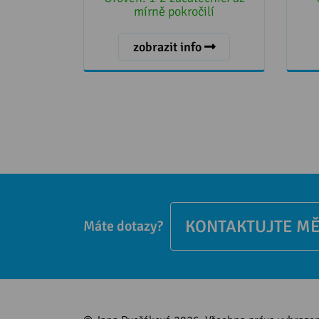
mírně pokročilí
zobrazit info
KONTAKTUJTE M
Máte dotazy?