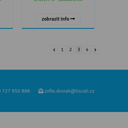
zobrazit info
1
2
3
4
 727 950 888
zofie.dvorak@tiscali.cz