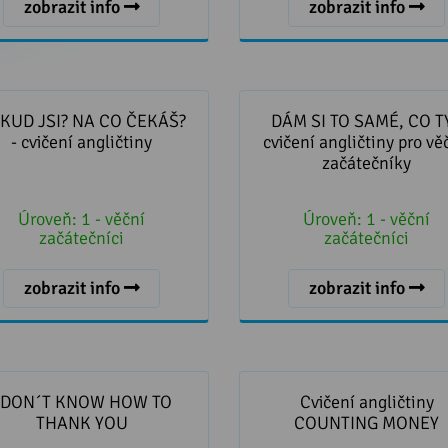
zobrazit info
zobrazit info
UD JSI? NA CO ČEKÁŠ? -
DÁM SI TO SAMÉ, CO TY - c
cvičení angličtiny
angličtiny pro věčné začát
KUD JSI? NA CO ČEKÁŠ?
DÁM SI TO SAMÉ, CO TY
- cvičení angličtiny
cvičení angličtiny pro vě
začátečníky
Úroveň:
1 - věční
Úroveň:
1 - věční
začátečníci
začátečníci
zobrazit info
zobrazit info
N´T KNOW HOW TO THANK
Cvičení angličtiny COUN
YOU
MONEY
I DON´T KNOW HOW TO
Cvičení angličtiny
THANK YOU
COUNTING MONEY