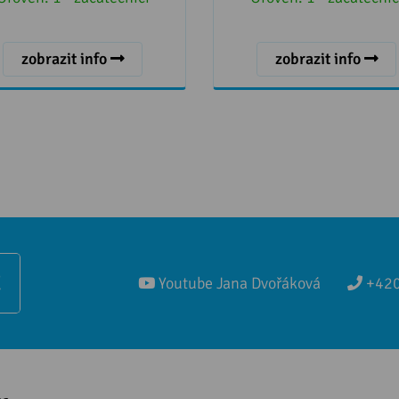
zobrazit info
zobrazit info
Ě
Youtube Jana Dvořáková
+420