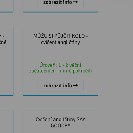
zobrazit info
vičení
MŮŽU SI PŮJČIT KOLO - cvičení
ečníky
angličtiny
 -
MŮŽU SI PŮJČIT KOLO -
čné
cvičení angličtiny
Úroveň:
1 - 2 věční
začátečníci - mírně pokročilí
zobrazit info
TING
Cvičení angličtiny SAY GOODBY
Cvičení angličtiny SAY
GOODBY