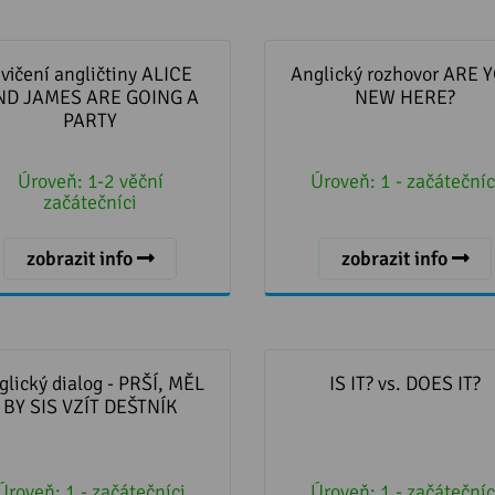
čení angličtiny ALICE AND
Anglický rozhovor ARE YO
MES ARE GOING A PARTY
HERE?
vičení angličtiny ALICE
Anglický rozhovor ARE 
ND JAMES ARE GOING A
NEW HERE?
PARTY
Úroveň:
1-2 věční
Úroveň:
1 - začátečníc
začátečníci
zobrazit info
zobrazit info
ický dialog - PRŠÍ, MĚL BY
IS IT? vs. DOES IT?
SIS VZÍT DEŠTNÍK
glický dialog - PRŠÍ, MĚL
IS IT? vs. DOES IT?
BY SIS VZÍT DEŠTNÍK
Úroveň:
1 - začátečníci
Úroveň:
1 - začátečníc