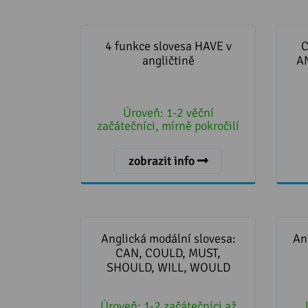
4 funkce slovesa HAVE v
Cvi
angličtině
JA
4 funkce slovesa HAVE v
C
angličtině
A
Úroveň:
1-2 věční
začátečníci, mírně pokročilí
zobrazit info
Anglická modální slovesa: CAN,
Angl
COULD, MUST, SHOULD, WILL,
Anglická modální slovesa:
An
WOULD
CAN, COULD, MUST,
SHOULD, WILL, WOULD
Úroveň:
1-2 začátečníci až