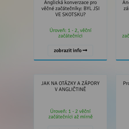
začátečníky: BYL JSI VE
zá
Anglická konverzace pro
Ang
SKOTSKU?
věčné začátečníky: BYL JSI
zá
VE SKOTSKU?
Úroveň:
1 - 2, věční
začátečníci
zač
zobrazit info
JAK NA OTÁZKY A ZÁPORY V
Proc
ANGLIČTINĚ
JAK NA OTÁZKY A ZÁPORY
Pr
V ANGLIČTINĚ
Úroveň:
1 - 2 věční
začátečníci až mírně
pokročilí