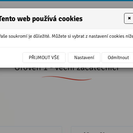
Tento web používá cookies
×
Vaše soukromí je důležité. Můžete si vybrat z nastavení cookies níže
»
Úroveň 1 - věční začátečníci
PŘIJMOUT VŠE
Nastavení
Odmítnout
Úroveň 1 - věční začátečníci
lické sloveso GET a jeho
MŮŽU TI ŘÍCT TAJEMSTV