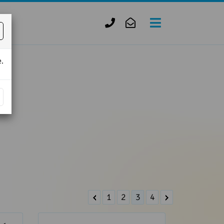
+420
zofie.dvorak@tiscali.cz
727
950
.
888
1
2
3
4
Í -
Anglická frázová slovesa s UP a