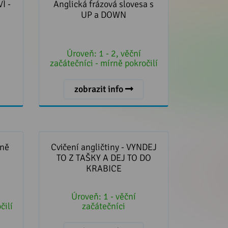
DOWN
Í -
Anglická frázová slovesa s
UP a DOWN
Úroveň:
1 - 2, věční
začátečníci - mírně pokročilí
zobrazit info
ně
Cvičení angličtiny - VYNDEJ TO Z
TAŠKY A DEJ TO DO KRABICE
ně
Cvičení angličtiny - VYNDEJ
TO Z TAŠKY A DEJ TO DO
KRABICE
Úroveň:
1 - věční
čilí
začátečníci