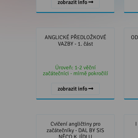
zobrazit info
ANGLICKÉ PŘEDLOŽKOVÉ
ODK
VAZBY - 1. část
ANGLICKÉ PŘEDLOŽKOVÉ
OD
VAZBY - 1. část
Úroveň:
1-2 věční
začátečníci - mírně pokročilí
zobrazit info
Cvičení angličtiny pro
I DO
začátečníky - DAL BY SIS NĚCO K
Cvičení angličtiny pro
JÍDLU
začátečníky - DAL BY SIS
NĚCO K JÍDLU