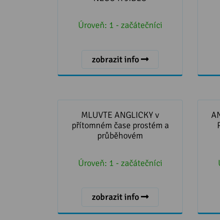
Úroveň:
1 - začátečníci
zobrazit info
MLUVTE ANGLICKY v přítomném
A
čase prostém a průběhovém
MLUVTE ANGLICKY v
A
přítomném čase prostém a
průběhovém
Úroveň:
1 - začátečníci
zobrazit info