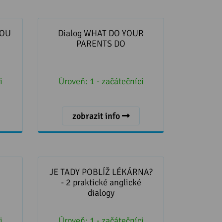
U NEW
Dialog WHAT DO YOUR PARENTS
DO
YOU
Dialog WHAT DO YOUR
PARENTS DO
i
Úroveň:
1 - začátečníci
zobrazit info
JE TADY POBLÍŽ LÉKÁRNA? - 2
praktické anglické dialogy
JE TADY POBLÍŽ LÉKÁRNA?
- 2 praktické anglické
dialogy
i
Úroveň:
1 - začátečníci