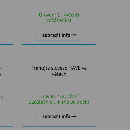
Úroveň:
1 - (věční)
začátečníci
zobrazit info
víčka,
Trénujte sloveso HAVE ve větách
-
Trénujte sloveso HAVE ve
y
větách
i,
Úroveň:
1-2, věční
začátečníci, mírně pokročilí
zobrazit info