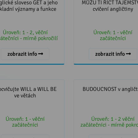
kladní významy a funkce
cvičení angličtiny
lické sloveso GET a jeho
MŮŽU TI ŘÍCT TAJEMSTV
kladní významy a funkce
cvičení angličtiny
Úroveň:
1 - 2, věční
Úroveň:
1 - věční
átečníci - mírně pokročilí
začátečníci
zobrazit info
zobrazit info
vičujte WILL a WILL BE ve
BUDOUCNOST v angličt
větách
ocvičujte WILL a WILL BE
BUDOUCNOST v angličt
ve větách
Úroveň:
1 - věční
Úroveň:
1 - 2 věční
začátečníci
začátečníci - mírně pokro