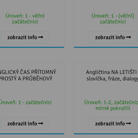
Úroveň:
1 - věční
Úroveň:
1 - (věční)
začátečníci
začátečníci
zobrazit info
zobrazit info
NGLICKÝ ČAS PŘÍTOMNÝ
Angličtina NA LETIŠTI - slo
PROSTÝ A PRŮBĚHOVÝ
fráze, dialogy
NGLICKÝ ČAS PŘÍTOMNÝ
Angličtina NA LETIŠTI 
PROSTÝ A PRŮBĚHOVÝ
slovíčka, fráze, dialog
Úroveň:
1 - začátečníci
Úroveň:
1-2, začátečníc
mírně pokročilí
zobrazit info
zobrazit info