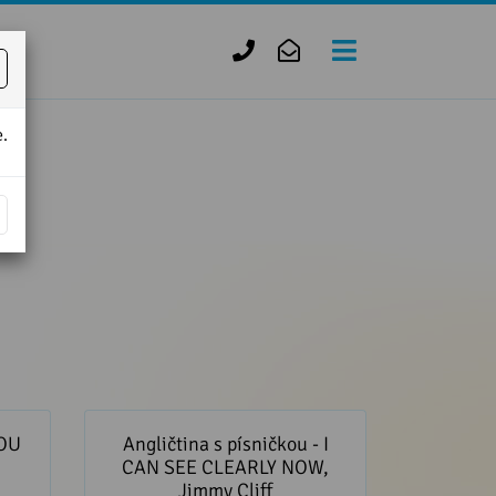
+420
zofie.dvorak@tiscali.cz
727
950
.
888
U HEAR
Angličtina s písničkou - I CAN
SEE CLEARLY NOW, Jimmy Cliff
YOU
Angličtina s písničkou - I
CAN SEE CLEARLY NOW,
Jimmy Cliff