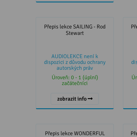
Přepis lekce SAILING - Rod
Pře
Stewart
Přepis lekce SAILING - Rod
Př
Stewart
AUDIOLEKCE není k
dispozici z důvodu ochrany
di
autorských práv
Úroveň:
0 - 1 (úplní)
Úr
začátečníci
zobrazit info
Přepis lekce WONDERFUL LIFE -
Přepi
Black / Katie Melua
Přepis lekce WONDERFUL
Př