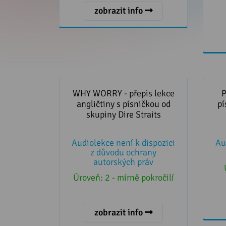
zobrazit info
WHY WORRY - přepis lekce
P
angličtiny s písničkou od skupiny
písn
WHY WORRY - přepis lekce
P
Dire Straits
angličtiny s písničkou od
pí
skupiny Dire Straits
Audiolekce není k dispozici
Au
z důvodu ochrany
autorských práv
Úroveň:
2 - mírně pokročilí
zobrazit info