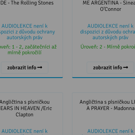
IDE - The Rolling Stones
ME ARGENTINA - Sine
O'Connor
AUDIOLEKCE není k
AUDIOLEKCE není k
spozici z důvodu ochrany
dispozici z důvodu ochr
autorských práv
autorských práv
oveň:
1 - 2, začátečníci až
Úroveň:
2 - Mírně pokroč
mírně pokročilí
zobrazit info
zobrazit info
čtina s písničkou TEARS IN
Angličtina s písničkou LI
HEAVEN /Eric Clapton
PRAYER - Madonna
Angličtina s písničkou
Angličtina s písničkou L
TEARS IN HEAVEN /Eric
A PRAYER - Madonna
Clapton
AUDIOLEKCE není k
AUDIOLEKCE není k