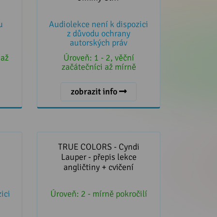
u
Audiolekce není k dispozici
z důvodu ochrany
autorských práv
 až
Úroveň:
1 - 2, věční
začátečníci až mírně
pokročilí
zobrazit info
stmas
TRUE COLORS - Cyndi Lauper -
přepis lekce angličtiny + cvičení
TRUE COLORS - Cyndi
Lauper - přepis lekce
angličtiny + cvičení
ici
Úroveň:
2 - mírně pokročilí