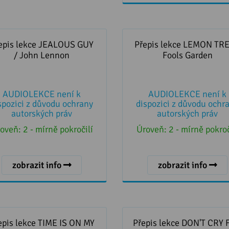
pis lekce JEALOUS GUY /
Přepis lekce LEMON TREE /
John Lennon
Garden
epis lekce JEALOUS GUY
Přepis lekce LEMON TRE
/ John Lennon
Fools Garden
AUDIOLEKCE není k
AUDIOLEKCE není k
spozici z důvodu ochrany
dispozici z důvodu ochr
autorských práv
autorských práv
oveň:
2 - mírně pokročilí
Úroveň:
2 - mírně pokroč
zobrazit info
zobrazit info
s lekce TIME IS ON MY SIDE
Přepis lekce DON'T CRY F
- The Rolling Stones
ARGENTINA - Sinead O'C
epis lekce TIME IS ON MY
Přepis lekce DON'T CRY