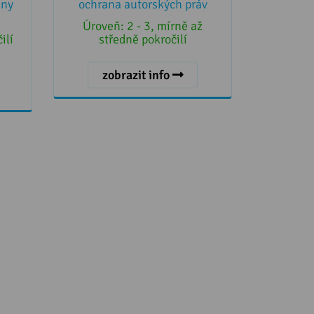
any
ochrana autorských práv
Úroveň:
2 - 3, mírně až
ilí
středně pokročilí
zobrazit info