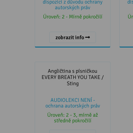
dispozici z důvodu ochrany
di
autorských práv
Úroveň:
2 - Mírně pokročilí
Úr
zobrazit info
Angličtina s písničkou EVERY
BREATH YOU TAKE / Sting
Angličtina s písničkou
EVERY BREATH YOU TAKE /
Sting
AUDIOLEKCI NENÍ -
ochrana autorských práv
Úroveň:
2 - 3, mírně až
středně pokročilí