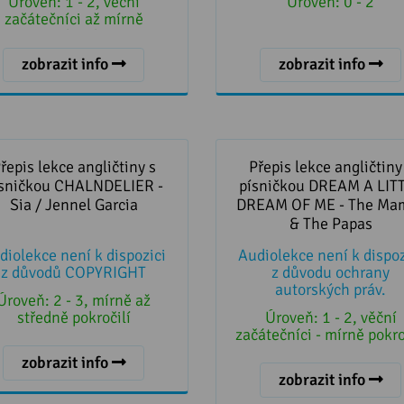
Úroveň:
1 - 2, věční
Úroveň:
0 - 2
začátečníci až mírně
porkočilí
zobrazit info
zobrazit info
řepis lekce angličtiny s
Přepis lekce angličtiny
ičkou CHALNDELIER - Sia /
písničkou DREAM A LIT
řepis lekce angličtiny s
Přepis lekce angličtiny
Jennel Garcia
DREAM OF ME - The Mam
sničkou CHALNDELIER -
písničkou DREAM A LIT
The Papas
Sia / Jennel Garcia
DREAM OF ME - The Ma
& The Papas
diolekce není k dispozici
Audiolekce není k dispoz
z důvodů COPYRIGHT
z důvodu ochrany
autorských práv.
Úroveň:
2 - 3, mírně až
středně pokročilí
Úroveň:
1 - 2, věční
začátečníci - mírně pokro
zobrazit info
zobrazit info