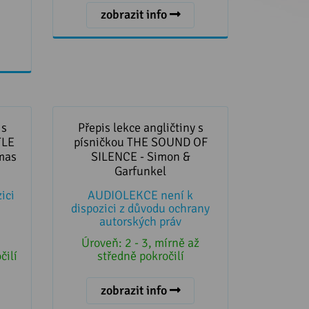
zobrazit info
 s
Přepis lekce angličtiny s
TLE
písničkou THE SOUND OF
 s
Přepis lekce angličtiny s
as &
SILENCE - Simon & Garfunkel
TLE
písničkou THE SOUND OF
mas
SILENCE - Simon &
Garfunkel
ici
AUDIOLEKCE není k
dispozici z důvodu ochrany
autorských práv
Úroveň:
2 - 3, mírně až
čilí
středně pokročilí
zobrazit info