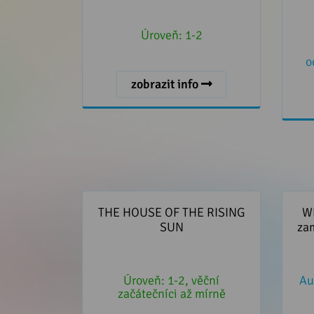
Úroveň:
1-2
o
zobrazit info
THE HOUSE OF THE RISING SUN
W
za
THE HOUSE OF THE RISING
W
SUN
za
Úroveň:
1-2, věční
Au
začátečníci až mírně
pokročilí