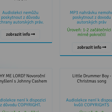
Audiolekci nemůžu
MP3 nahrávku nemoh
poskytnout z důvodu
poskytnout z dovodu
chrany autorských práv.
autorských práv
Úroveň:
1-2 začátečníci
zobrazit info
mírně pokročilí
zobrazit info
HY ME LORD? Novoroční
Little Drummer Boy - Chri
myšlení s Johnny Cashem
song
HY ME LORD? Novoroční
Little Drummer Boy -
myšlení s Johnny Cashem
Christmas song
diolekce není k dispozici
Audiolekce není k dispoz
z důvodu COPYRIGHT.
kvůli COPYRIGHTS