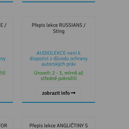
 Fools
Přepis lekce RUSSIANS / Sting
E /
Přepis lekce RUSSIANS /
Sting
AUDIOLEKCE není k
any
dispozici z důvodu ochrany
autorských práv
ilí
Úroveň:
2 - 3, mírně až
středně pokročilí
zobrazit info
OR ME
Přepis lekce ANGLIČTINY S
onnor
PÍSNIČKOU Whiskey Bar od The
 FOR
Přepis lekce ANGLIČTINY S