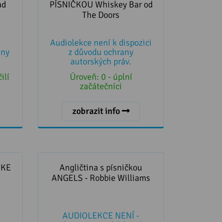
Doors
ad
PÍSNIČKOU Whiskey Bar od
The Doors
Audiolekce není k dispozici
any
z důvodu ochrany
autorských práv.
ilí
Úroveň:
0 - úplní
začátečníci
zobrazit info
KE A
Angličtina s písničkou ANGELS -
Robbie Williams
IKE
Angličtina s písničkou
ANGELS - Robbie Williams
AUDIOLEKCE NENÍ -