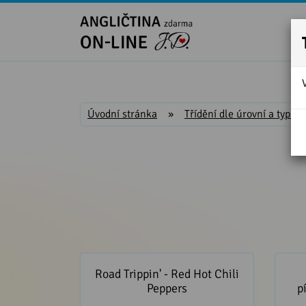
Úvodní stránka
»
Třídění dle úrovní a typu
Road Trippin' - Red Hot Chili
Váno
Peppers
Road Trippin' - Red Hot Chili
Peppers
p