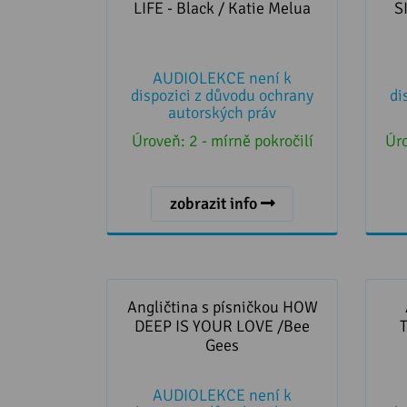
LIFE - Black / Katie Melua
S
AUDIOLEKCE není k
dispozici z důvodu ochrany
di
autorských práv
Úroveň:
2 - mírně pokročilí
Úr
zobrazit info
Angličtina s písničkou HOW
Angli
DEEP IS YOUR LOVE /Bee Gees
Angličtina s písničkou HOW
DEEP IS YOUR LOVE /Bee
Gees
AUDIOLEKCE není k