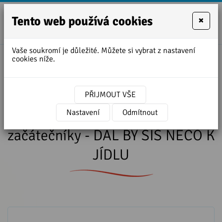
Tento web používá cookies
×
+420
zofie.dvora
727
Vaše soukromí je důležité. Můžete si vybrat z nastavení
950
cookies níže.
Úvodní stránka
»
Lekce angličtiny ke stažení
888
»
Cvičení angličtiny pro začátečníky - DAL BY SIS
NĚCO K JÍDLU
PŘIJMOUT VŠE
Cvičení angličtiny pro
Nastavení
Odmítnout
začátečníky - DAL BY SIS NĚCO K
JÍDLU