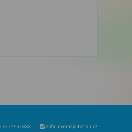
 727 950 888
zofie.dvorak@tiscali.cz