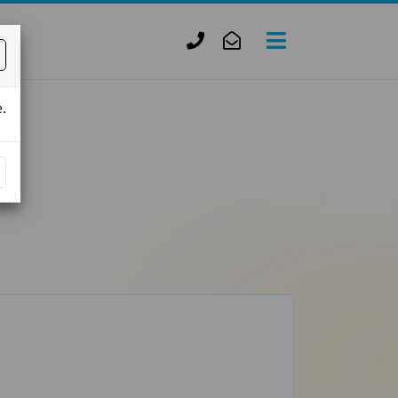
+420
zofie.dvorak@tiscali.cz
727
950
.
888