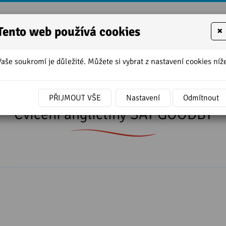
Tento web používá cookies
×
Vaše soukromí je důležité. Můžete si vybrat z nastavení cookies níže
í
»
Cvičení angličtiny SAY GOODBY
PŘIJMOUT VŠE
Nastavení
Odmítnout
Cvičení angličtiny SAY GOODBY