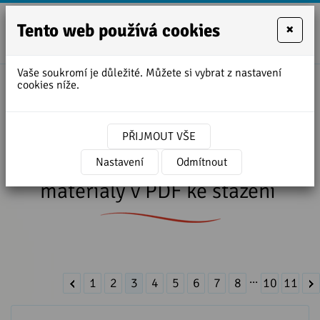
Tento web používá cookies
×
+420
zofie.dvora
727
Vaše soukromí je důležité. Můžete si vybrat z nastavení
950
cookies níže.
Úvodní stránka
»
Lekce angličtiny ke stažení
888
Lekce anglického jazyka
PŘIJMOUT VŠE
ve formátu MP3 a písemné
Nastavení
Odmítnout
materiály v PDF ke stažení
...
1
2
3
4
5
6
7
8
10
11
Lekce 4 - MLUVTE ANGLICKY