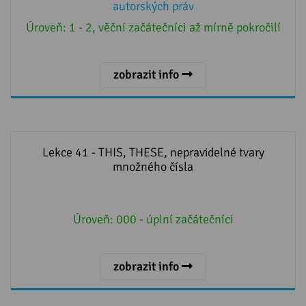
autorských práv
Úroveň:
1 - 2, věční začátečníci až mírně pokročilí
zobrazit info
Lekce 41 - THIS, THESE, nepravidelné tvary množného
čísla
Lekce 41 - THIS, THESE, nepravidelné tvary
množného čísla
Úroveň:
000 - úplní začátečníci
zobrazit info