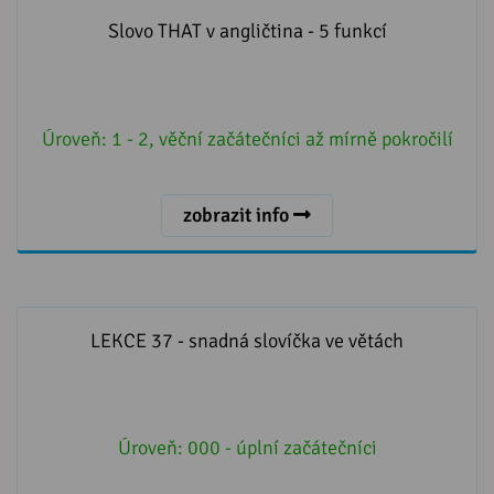
Slovo THAT v angličtina - 5 funkcí
Slovo THAT v angličtina - 5 funkcí
Úroveň:
1 - 2, věční začátečníci až mírně pokročilí
zobrazit info
LEKCE 37 - snadná slovíčka ve větách
LEKCE 37 - snadná slovíčka ve větách
Úroveň:
000 - úplní začátečníci