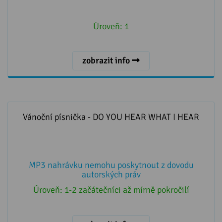
Úroveň:
1
zobrazit info
Vánoční písnička - DO YOU HEAR WHAT I HEAR
Vánoční písnička - DO YOU HEAR WHAT I HEAR
MP3 nahrávku nemohu poskytnout z dovodu
autorských práv
Úroveň:
1-2 začátečníci až mírně pokročilí