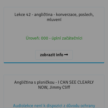
Lekce 42 - angličtina - konverzace, poslech, mluvení
Lekce 42 - angličtina - konverzace, poslech,
mluvení
Úroveň:
000 - úplní začátečníci
zobrazit info
Angličtina s písničkou - I CAN SEE CLEARLY NOW,
Jimmy Cliff
Angličtina s písničkou - I CAN SEE CLEARLY
NOW, Jimmy Cliff
Audiolekce není k dispozici z důvodu ochrany