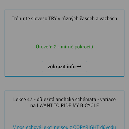
Trénujte sloveso TRY v různých časech a vazbách
Trénujte sloveso TRY v různých časech a vazbách
Úroveň:
2 - mírně pokročilí
zobrazit info
Lekce 43 - důležitá anglická schémata - variace na I
WANT TO RIDE MY BICYCLE
Lekce 43 - důležitá anglická schémata - variace
na I WANT TO RIDE MY BICYCLE
V poslechové lekci nejsou z COPYRIGHT důvodu