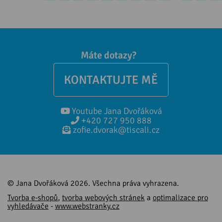
Máte dotazy?
KONTAKTUJTE MĚ
Youtube Jana Dvořáková
+420 727 950 888
zofie.dvorak@tiscali.cz
© Jana Dvořáková 2026. Všechna práva vyhrazena.
Tvorba e-shopů
,
tvorba webových stránek
a
optimalizace pro
vyhledávače
-
www.webstranky.cz