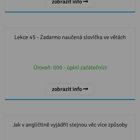
zobrazit info
Lekce 45 - Zadarmo naučená slovíčka ve větách
Lekce 45 - Zadarmo naučená slovíčka ve větách
Úroveň:
000 - úplní začátečníci
zobrazit info
Jak v angličtině vyjádřit stejnou věc více způsoby
Jak v angličtině vyjádřit stejnou věc více způsoby