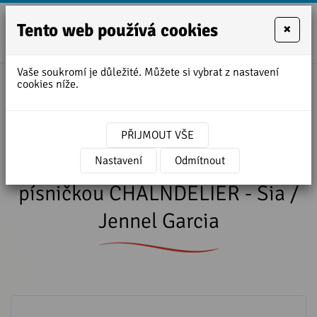
Tento web používá cookies
×
+420
zofie.dvora
727
Vaše soukromí je důležité. Můžete si vybrat z nastavení
950
cookies níže.
Úvodní stránka
»
Lekce angličtiny ke stažení
888
»
Přepis lekce angličtiny s písničkou
CHALNDELIER - Sia / Jennel Garcia
PŘIJMOUT VŠE
Přepis lekce angličtiny s
Nastavení
Odmítnout
písničkou CHALNDELIER - Sia /
Jennel Garcia