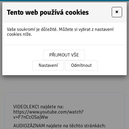
Tento web používá cookies
×
+420
zofie.dvora
727
Vaše soukromí je důležité. Můžete si vybrat z nastavení
950
cookies níže.
Úvodní stránka
»
Lekce angličtiny ke stažení
888
»
Přepis lekce - V KAVÁRNĚ
PŘIJMOUT VŠE
Přepis lekce - V KAVÁRNĚ
Nastavení
Odmítnout
VIDEOLEKCI najdete na:
https://www.youtube.com/watch?
v=F7nCcOSajWw
AUDIOZÁZNAM najdete na těchto stránkách: