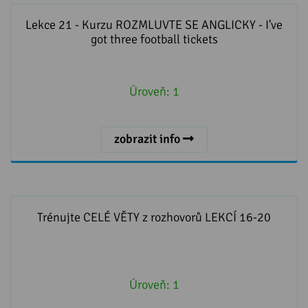
Lekce 21 - Kurzu ROZMLUVTE SE ANGLICKY - I've got
three football tickets
Lekce 21 - Kurzu ROZMLUVTE SE ANGLICKY - I've
got three football tickets
Úroveň:
1
zobrazit info
Trénujte CELÉ VĚTY z rozhovorů LEKCÍ 16-20
Trénujte CELÉ VĚTY z rozhovorů LEKCÍ 16-20
Úroveň:
1