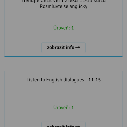
Trénujte CÉLÉ VĚTY z lekcí 11-15 kurzu
Rozmluvte se anglicky
Úroveň:
1
zobrazit info
Listen to English dialogues - 11-15
Listen to English dialogues - 11-15
Úroveň:
1
zobrazit info