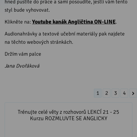
hned pustíte do práce a sami posoudíte, jestli vám tento
styl bude vyhovovat.
Youtube kanák Angličtina ON-LINE
Klikněte na:
.
Audionahrávky a textové učební materiály pak najdete
na těchto webových stránkách.
Držím vám palce
Jana Dvořáková
1
2
3
4
Trénujte celé věty z rozhovorů LEKCÍ 21 - 25 Kurzu
ROZMLUVTE SE ANGLICKY
Trénujte celé věty z rozhovorů LEKCÍ 21 - 25
Kurzu ROZMLUVTE SE ANGLICKY