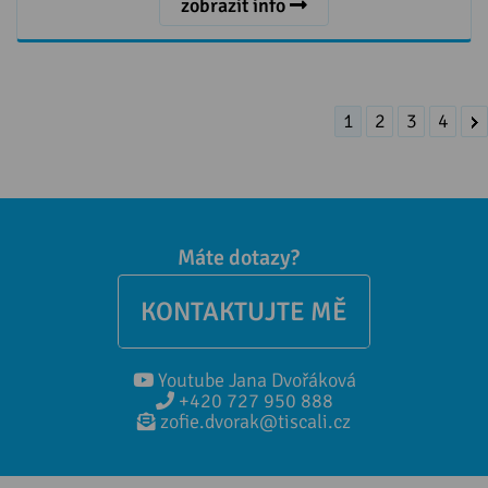
zobrazit info
1
2
3
4
Máte dotazy?
KONTAKTUJTE MĚ
Youtube Jana Dvořáková
+420 727 950 888
zofie.dvorak@tiscali.cz