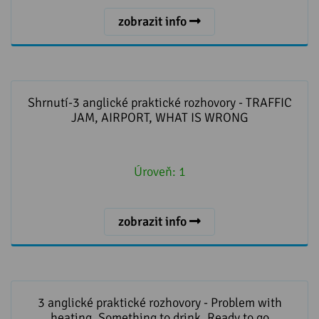
zobrazit info
Shrnutí-3 anglické praktické rozhovory - TRAFFIC JAM,
AIRPORT, WHAT IS WRONG
Shrnutí-3 anglické praktické rozhovory - TRAFFIC
JAM, AIRPORT, WHAT IS WRONG
Úroveň:
1
zobrazit info
3 anglické praktické rozhovory - Problem with heating,
Something to drink, Ready to go
3 anglické praktické rozhovory - Problem with
heating, Something to drink, Ready to go