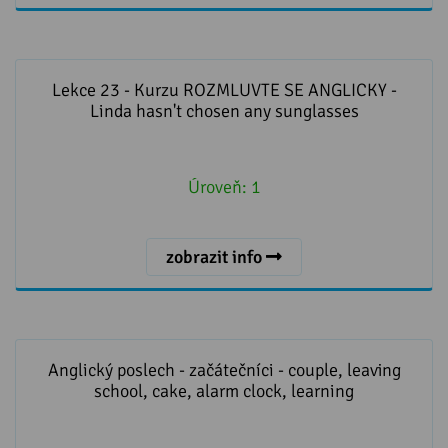
Lekce 23 - Kurzu ROZMLUVTE SE ANGLICKY - Linda
hasn't chosen any sunglasses
Lekce 23 - Kurzu ROZMLUVTE SE ANGLICKY -
Linda hasn't chosen any sunglasses
Úroveň:
1
zobrazit info
Anglický poslech - začátečníci - couple, leaving school,
cake, alarm clock, learning
Anglický poslech - začátečníci - couple, leaving
school, cake, alarm clock, learning