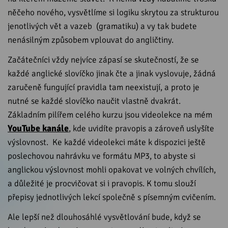
něčeho nového, vysvětlíme si logiku skrytou za strukturou
jenotlivých vět a vazeb (gramatiku) a vy tak budete
nenásilným způsobem vplouvat do angličtiny.
Začátečníci vždy nejvíce zápasí se skutečností, že se
každé anglické slovíčko jinak čte a jinak vyslovuje, žádná
zaručeně fungující pravidla tam neexistují, a proto je
nutné se každé slovíčko naučit vlastně dvakrát.
Základním pilířem celého kurzu jsou videolekce na mém
YouTube kanále
, kde uvidíte pravopis a zároveň uslyšíte
výslovnost. Ke každé videolekci máte k dispozici ještě
poslechovou nahrávku ve formátu MP3, to abyste si
anglickou výslovnost mohli opakovat ve volných chvílích,
a důležité je procvičovat si i pravopis. K tomu slouží
přepisy jednotlivých lekcí společně s písemným cvičením.
Ale lepší než dlouhosáhlé vysvětlování bude, když se