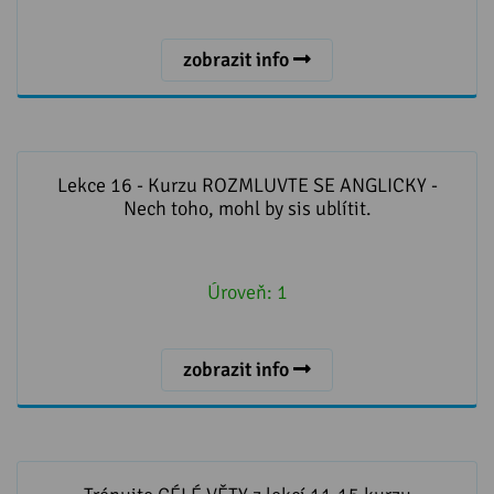
zobrazit info
Lekce 16 - Kurzu ROZMLUVTE SE ANGLICKY - Nech
toho, mohl by sis ublítit.
Lekce 16 - Kurzu ROZMLUVTE SE ANGLICKY -
Nech toho, mohl by sis ublítit.
Úroveň:
1
zobrazit info
Trénujte CÉLÉ VĚTY z lekcí 11-15 kurzu Rozmluvte se
anglicky