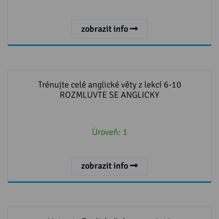
zobrazit info
Trénujte celé anglické věty z lekcí 6-10 ROZMLUVTE
SE ANGLICKY
Trénujte celé anglické věty z lekcí 6-10
ROZMLUVTE SE ANGLICKY
Úroveň:
1
zobrazit info
Listen to English dialogues - 6-10