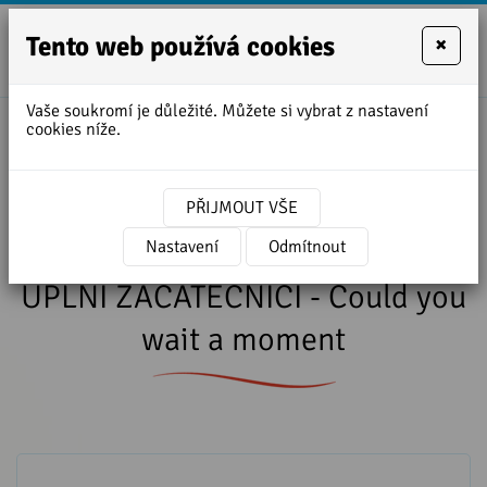
Tento web používá cookies
×
+420
zofie.dvora
727
Vaše soukromí je důležité. Můžete si vybrat z nastavení
950
cookies níže.
Úvodní stránka
»
Lekce angličtiny ke stažení
888
»
LEKCE 14 - Kurz angličtiny ÚPLNÍ
ZAČÁTEČNÍCI - Could you wait a moment
PŘIJMOUT VŠE
LEKCE 14 - Kurz angličtiny
Nastavení
Odmítnout
ÚPLNÍ ZAČÁTEČNÍCI - Could you
wait a moment