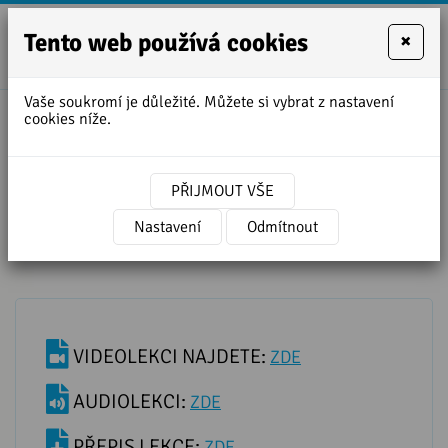
Tento web používá cookies
×
+420
zofie.dvora
727
Vaše soukromí je důležité. Můžete si vybrat z nastavení
950
cookies níže.
888
Angličtina s písničkou
UNSTOPPABLE - SIA
PŘIJMOUT VŠE
Nastavení
Odmítnout
VIDEOLEKCI NAJDETE:
ZDE
AUDIOLEKCI:
ZDE
PŘEPIS LEKCE:
ZDE