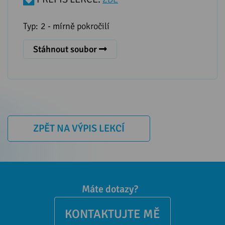
Typ:
2 - mírně pokročilí
Stáhnout soubor
ZPĚT NA VÝPIS LEKCÍ
Máte dotazy?
KONTAKTUJTE MĚ