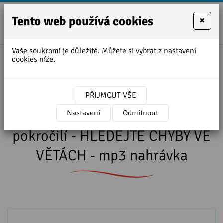
Tento web používá cookies
×
+420
zofie.dvora
727
Vaše soukromí je důležité. Můžete si vybrat z nastavení
950
cookies níže.
Úvodní stránka
»
Lekce angličtiny ke stažení
888
»
angličtina - mírně a středně pokročilí -
HLEDEJTE CHYBY VE VĚTÁCH - mp3 nahrávka
PŘIJMOUT VŠE
angličtina - mírně a středně
Nastavení
Odmítnout
pokročilí - HLEDEJTE CHYBY VE
VĚTÁCH - mp3 nahrávka