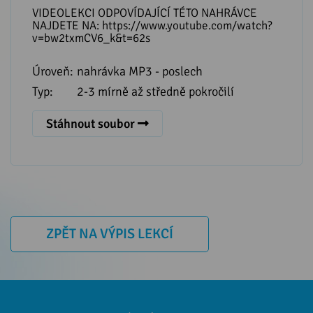
VIDEOLEKCI ODPOVÍDAJÍCÍ TÉTO NAHRÁVCE
NAJDETE NA: https://www.youtube.com/watch?
v=bw2txmCV6_k&t=62s
Úroveň:
nahrávka MP3 - poslech
Typ:
2-3 mírně až středně pokročilí
Stáhnout soubor
ZPĚT NA VÝPIS LEKCÍ