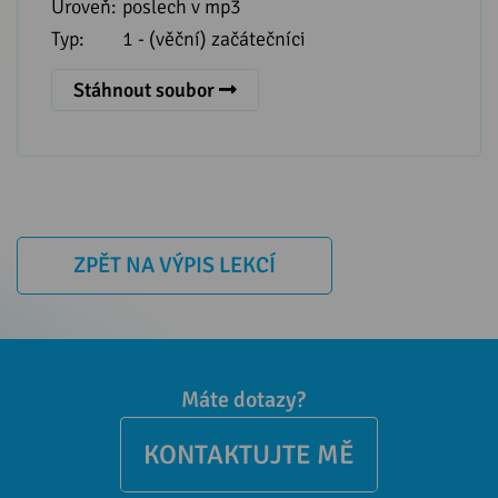
Úroveň:
poslech v mp3
Typ:
1 - (věční) začátečníci
Stáhnout soubor
ZPĚT NA VÝPIS LEKCÍ
Máte dotazy?
KONTAKTUJTE MĚ