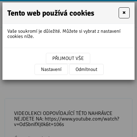
Tento web používá cookies
×
+420
zofie.dvora
727
Vaše soukromí je důležité. Můžete si vybrat z nastavení
950
cookies níže.
Úvodní stránka
»
Lekce angličtiny ke stažení
888
»
Telefonní vzkaz - nahrávka v MP3
PŘIJMOUT VŠE
Telefonní vzkaz - nahrávka v MP3
Nastavení
Odmítnout
VIDEOLEKCI ODPOVÍDAJÍCÍ TÉTO NAHRÁVCE
NEJDETE NA: https://www.youtube.com/watch?
v=OdSbnifXj0k&t=106s