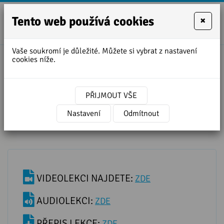
Tento web používá cookies
×
+420
zofie.dvora
727
Vaše soukromí je důležité. Můžete si vybrat z nastavení
950
cookies níže.
888
Přepis lekce TRÉNUJTE TVORBU
ZÁPORNÝCH VĚT
PŘIJMOUT VŠE
Nastavení
Odmítnout
VIDEOLEKCI NAJDETE:
ZDE
AUDIOLEKCI:
ZDE
PŘEPIS LEKCE:
ZDE