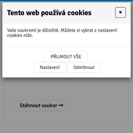
Tento web používá cookies
×
+420
zofie.dvora
727
Vaše soukromí je důležité. Můžete si vybrat z nastavení
950
cookies níže.
888
Přepis lekce - trénujte 1 - 5
PŘIJMOUT VŠE
Nastavení
Odmítnout
Stáhnout soubor