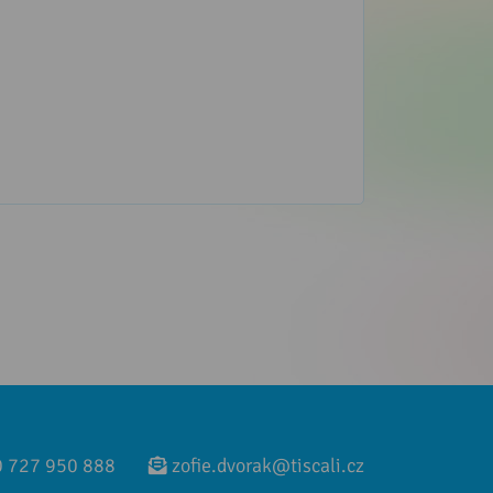
 727 950 888
zofie.dvorak@tiscali.cz