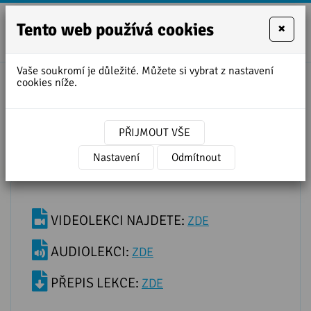
Tento web používá cookies
×
+420
zofie.dvora
727
Vaše soukromí je důležité. Můžete si vybrat z nastavení
950
cookies níže.
888
Přepis lekce IS IT? vs. DOES IT?
PŘIJMOUT VŠE
Nastavení
Odmítnout
VIDEOLEKCI NAJDETE:
ZDE
AUDIOLEKCI:
ZDE
PŘEPIS LEKCE:
ZDE