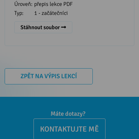
Úroveň:
přepis lekce PDF
Typ:
1 - začátečníci
Stáhnout soubor
ZPĚT NA VÝPIS LEKCÍ
Máte dotazy?
KONTAKTUJTE MĚ