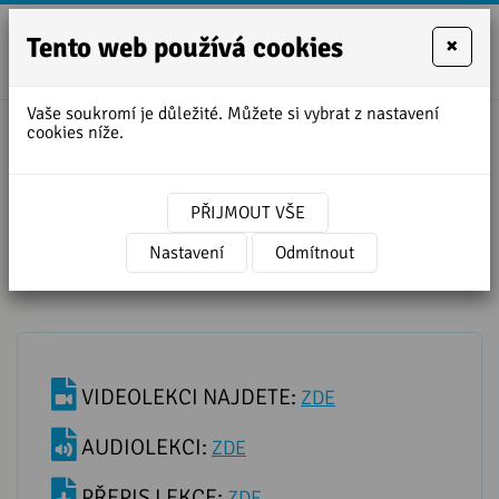
Tento web používá cookies
×
+420
zofie.dvora
727
Vaše soukromí je důležité. Můžete si vybrat z nastavení
950
cookies níže.
888
Přepis lekce ARE YOU? vs. DO
YOU? pro úplné začátečníky
PŘIJMOUT VŠE
Nastavení
Odmítnout
VIDEOLEKCI NAJDETE:
ZDE
AUDIOLEKCI:
ZDE
PŘEPIS LEKCE:
ZDE