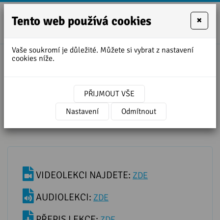
Tento web používá cookies
×
+420
zofie.dvora
727
Vaše soukromí je důležité. Můžete si vybrat z nastavení
950
cookies níže.
888
Přepis lekce ANGLICKÁ ČASOVÁ
SOUSLEDNOST - cvičení
PŘIJMOUT VŠE
Nastavení
Odmítnout
VIDEOLEKCI NAJDETE:
ZDE
AUDIOLEKCI:
ZDE
PŘEPIS LEKCE:
ZDE