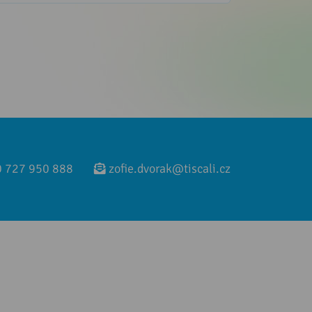
 727 950 888
zofie.dvorak@tiscali.cz