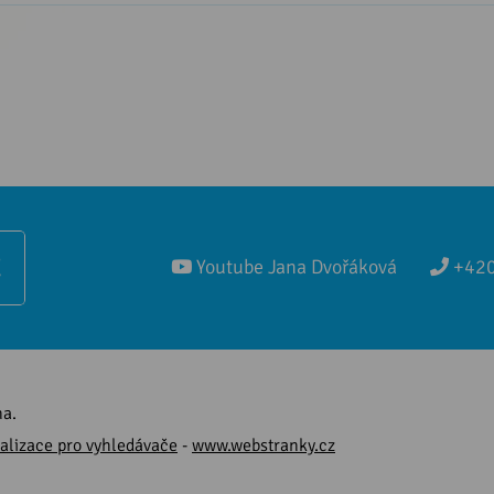
Ě
Youtube Jana Dvořáková
+420
na.
alizace pro vyhledávače
-
www.webstranky.cz