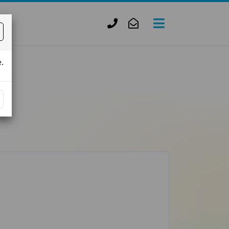
+420
zofie.dvorak@tiscali.cz
727
950
.
888