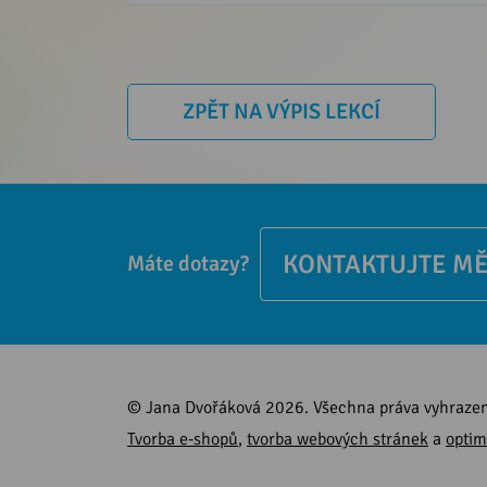
ZPĚT NA VÝPIS LEKCÍ
KONTAKTUJTE M
Máte dotazy?
© Jana Dvořáková 2026. Všechna práva vyhraze
Tvorba e-shopů
,
tvorba webových stránek
a
optim