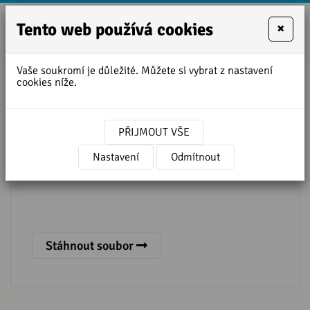
Tento web používá cookies
×
+420
zofie.dvora
727
Vaše soukromí je důležité. Můžete si vybrat z nastavení
950
cookies níže.
888
přepis JAK VYJÁDŘIT TO SAMÉ
PŘIJMOUT VŠE
Nastavení
Odmítnout
Stáhnout soubor