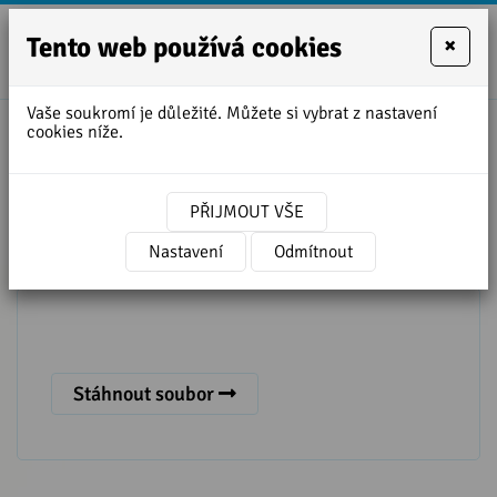
Tento web používá cookies
×
+420
zofie.dvora
727
Vaše soukromí je důležité. Můžete si vybrat z nastavení
950
cookies níže.
888
přepis 30 lekce pro začátečníky
PŘIJMOUT VŠE
Nastavení
Odmítnout
Stáhnout soubor