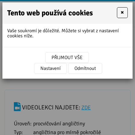
Tento web používá cookies
×
+420
zofie.dvora
727
Vaše soukromí je důležité. Můžete si vybrat z nastavení
950
cookies níže.
888
Poslech angličtiny s písničkou
YESTERDAY - The Beatles
PŘIJMOUT VŠE
Nastavení
Odmítnout
VIDEOLEKCI NAJDETE:
ZDE
Úroveň:
procvičování angličtiny
Typ:
angličtina pro mírně pokročilé