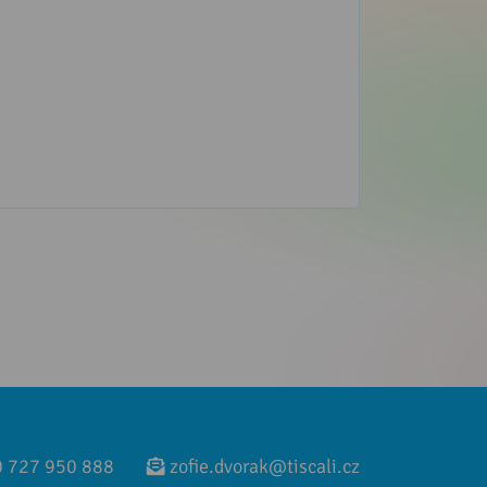
 727 950 888
zofie.dvorak@tiscali.cz