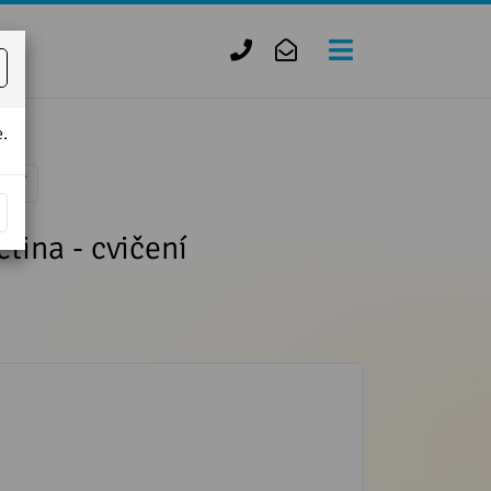
+420
zofie.dvorak@tiscali.cz
727
950
.
888
čení
ina - cvičení