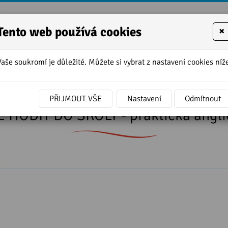
Tento web používá cookies
×
Vaše soukromí je důležité. Můžete si vybrat z nastavení cookies níže
í
»
MOHL BYS MĚ HODIT DO ŠKOLY - praktická angličtina - cvi
PŘIJMOUT VŠE
Nastavení
Odmítnout
HODIT DO ŠKOLY - praktická angličt