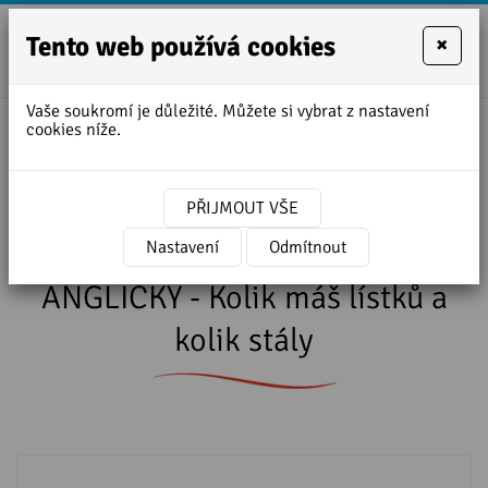
Tento web používá cookies
×
+420
zofie.dvora
727
Vaše soukromí je důležité. Můžete si vybrat z nastavení
950
cookies níže.
Úvodní stránka
»
Lekce angličtiny ke stažení
888
»
Lekce 19 - Kurzu ROZMLUVTE SE ANGLICKY -
Kolik máš lístků a kolik stály
PŘIJMOUT VŠE
Lekce 19 - Kurzu ROZMLUVTE SE
Nastavení
Odmítnout
ANGLICKY - Kolik máš lístků a
kolik stály