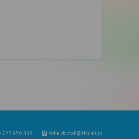
 727 950 888
zofie.dvorak@tiscali.cz