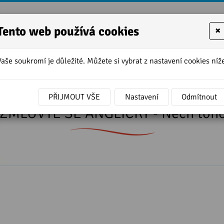
Tento web používá cookies
×
Vaše soukromí je důležité. Můžete si vybrat z nastavení cookies níže
í
»
Lekce 16 - Kurzu ROZMLUVTE SE ANGLICKY - Nech toho, mohl
PŘIJMOUT VŠE
Nastavení
Odmítnout
ZMLUVTE SE ANGLICKY - Nech toho, 