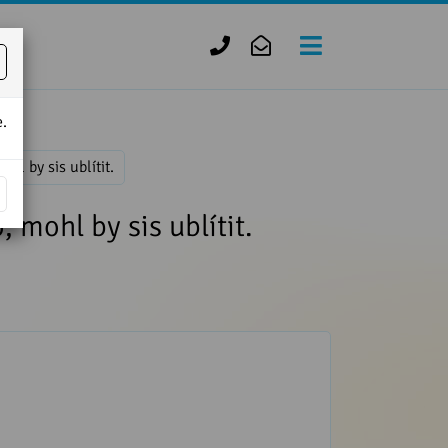
+420
zofie.dvorak@tiscali.cz
727
950
.
888
 by sis ublítit.
mohl by sis ublítit.