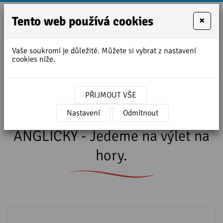
Tento web používá cookies
×
+420
zofie.dvora
727
Vaše soukromí je důležité. Můžete si vybrat z nastavení
950
cookies níže.
Úvodní stránka
»
Lekce angličtiny ke stažení
888
»
Lekce 15 - Kurzu ROZMLUVTE SE ANGLICKY -
Jedeme na výlet na hory.
PŘIJMOUT VŠE
Lekce 15 - Kurzu ROZMLUVTE SE
Nastavení
Odmítnout
ANGLICKY - Jedeme na výlet na
hory.