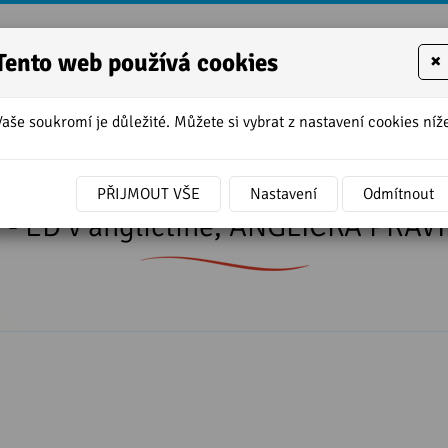
Tento web používá cookies
×
Vaše soukromí je důležité. Můžete si vybrat z nastavení cookies níže
í
»
Funkce koncovky - ED v angličtině, ANGLICKÁ PRAVIDEL
PŘIJMOUT VŠE
Nastavení
Odmítnout
 - ED v angličtině, ANGLICKÁ PR