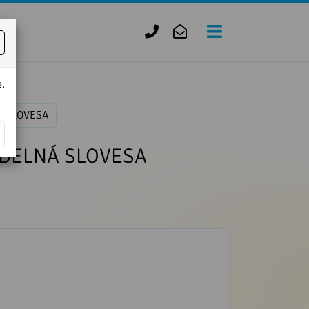
+420
zofie.dvorak@tiscali.cz
727
950
.
888
NÁ SLOVESA
AVIDELNÁ SLOVESA