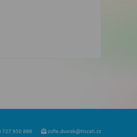
 727 950 888
zofie.dvorak@tiscali.cz