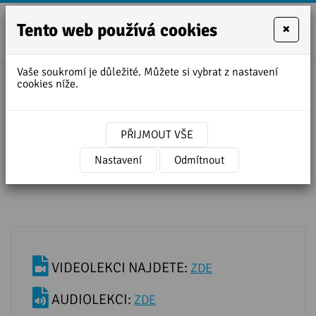
Tento web používá cookies
×
+420
zofie.dvora
727
Vaše soukromí je důležité. Můžete si vybrat z nastavení
950
cookies níže.
Úvodní stránka
»
Lekce angličtiny ke stažení
888
»
CO TI JE? - cvičení angličtiny
PŘIJMOUT VŠE
CO TI JE? - cvičení angličtiny
Nastavení
Odmítnout
VIDEOLEKCI NAJDETE:
ZDE
AUDIOLEKCI:
ZDE