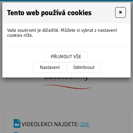
Tento web používá cookies
×
+420
zofie.dvora
727
Vaše soukromí je důležité. Můžete si vybrat z nastavení
950
cookies níže.
Úvodní stránka
»
Lekce angličtiny ke stažení
888
»
ANGLIČTINA Z CEDULÍ pro začátečníky
PŘIJMOUT VŠE
ANGLIČTINA Z CEDULÍ pro
Nastavení
Odmítnout
začátečníky
VIDEOLEKCI NAJDETE:
ZDE