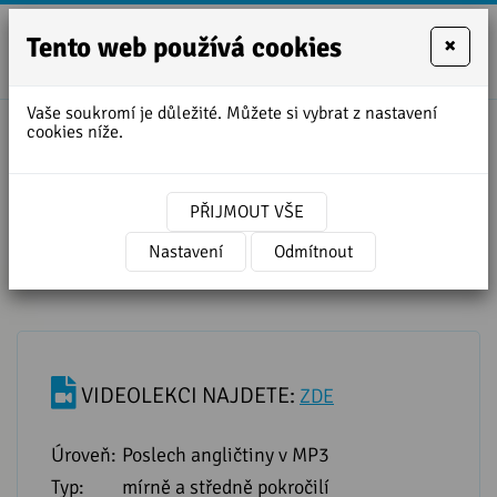
Tento web používá cookies
×
+420
zofie.dvora
727
Vaše soukromí je důležité. Můžete si vybrat z nastavení
950
cookies níže.
888
Angličtina s písničkou WINNER
TAKES IT ALL - ABBA
PŘIJMOUT VŠE
Nastavení
Odmítnout
VIDEOLEKCI NAJDETE:
ZDE
Úroveň:
Poslech angličtiny v MP3
Typ:
mírně a středně pokročilí