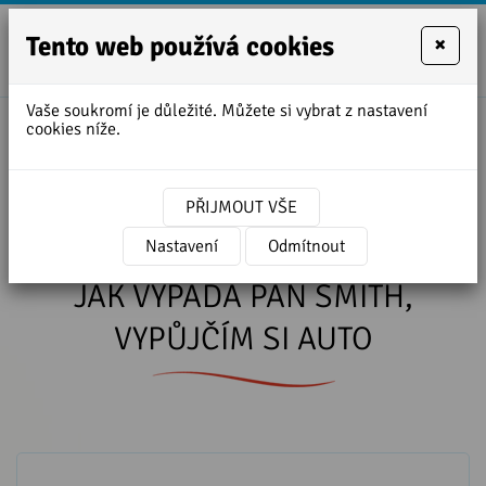
Tento web používá cookies
×
+420
zofie.dvora
727
Vaše soukromí je důležité. Můžete si vybrat z nastavení
950
cookies níže.
Úvodní stránka
»
Lekce angličtiny ke stažení
888
»
3 rozhovory -SETKÁNÍ S MEGAN, JAK VYPADÁ
PAN SMITH, VYPŮJČÍM SI AUTO
PŘIJMOUT VŠE
3 rozhovory -SETKÁNÍ S MEGAN,
Nastavení
Odmítnout
JAK VYPADÁ PAN SMITH,
VYPŮJČÍM SI AUTO