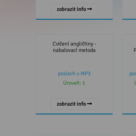
zobrazit info
Cvičení angličtiny - nabalovací
metoda
POKR
Cvičení angličtiny -
nabalovací metoda
poslech v MP3
po
Úroveň:
1
zobrazit info