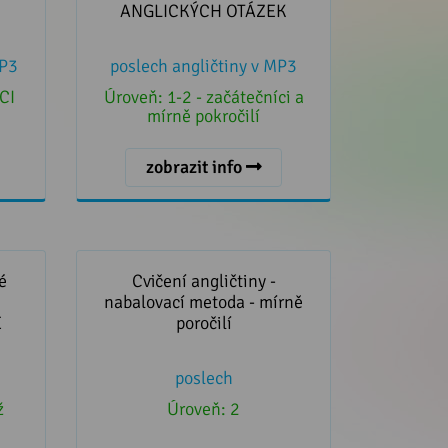
ANGLICKÝCH OTÁZEK
MP3
poslech angličtiny v MP3
CI
Úroveň:
1-2 - začátečníci a
mírně pokročilí
zobrazit info
ičení
Cvičení angličtiny - nabalovací
Ě
metoda - mírně poročilí
é
Cvičení angličtiny -
nabalovací metoda - mírně
É
poročilí
poslech
ž
Úroveň:
2