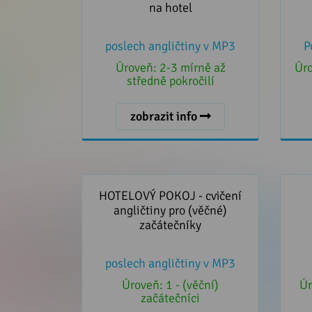
na hotel
poslech angličtiny v MP3
P
Úroveň:
2-3 mírně až
Úr
středně pokročilí
zobrazit info
HOTELOVÝ POKOJ - cvičení
Cvi
angličtiny pro (věčné)
P
HOTELOVÝ POKOJ - cvičení
začátečníky
angličtiny pro (věčné)
začátečníky
poslech angličtiny v MP3
Úroveň:
1 - (věční)
Úr
začátečníci