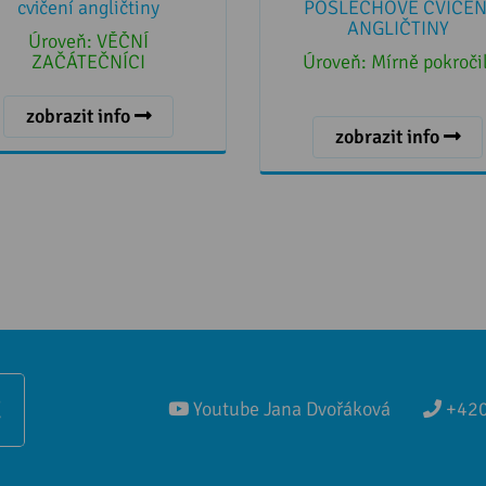
cvičení angličtiny
POSLECHOVÉ CVIČEN
ANGLIČTINY
Úroveň:
VĚČNÍ
ZAČÁTEČNÍCI
Úroveň:
Mírně pokročil
zobrazit info
zobrazit info
Ě
Youtube Jana Dvořáková
+420