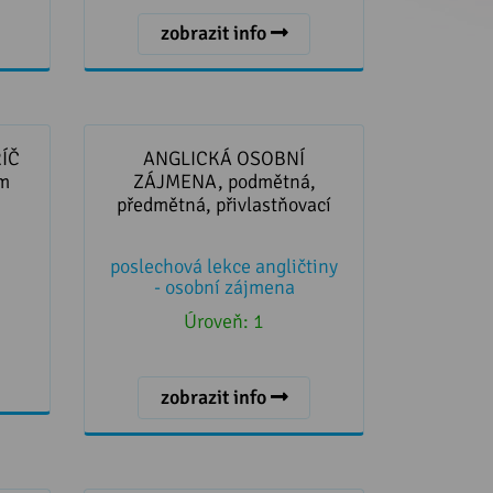
zobrazit info
ÍČ
ANGLICKÁ OSOBNÍ ZÁJMENA,
TRY
podmětná, předmětná,
ÍČ
ANGLICKÁ OSOBNÍ
přivlastňovací
m
ZÁJMENA, podmětná,
předmětná, přivlastňovací
poslechová lekce angličtiny
- osobní zájmena
Úroveň:
1
zobrazit info