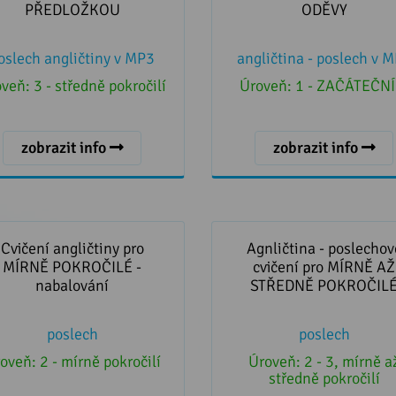
PŘEDLOŽKOU
ODĚVY
oslech angličtiny v MP3
angličtina - poslech v 
oveň:
3 - středně pokročilí
Úroveň:
1 - ZAČÁTEČNÍ
zobrazit info
zobrazit info
čení angličtiny pro MÍRNĚ
Agnličtina - poslechové cv
OKROČILÉ - nabalování
pro MÍRNĚ AŽ STŘEDN
Cvičení angličtiny pro
Agnličtina - poslechov
POKROČILÉ
MÍRNĚ POKROČILÉ -
cvičení pro MÍRNĚ AŽ
nabalování
STŘEDNĚ POKROČIL
poslech
poslech
oveň:
2 - mírně pokročilí
Úroveň:
2 - 3, mírně a
středně pokročilí