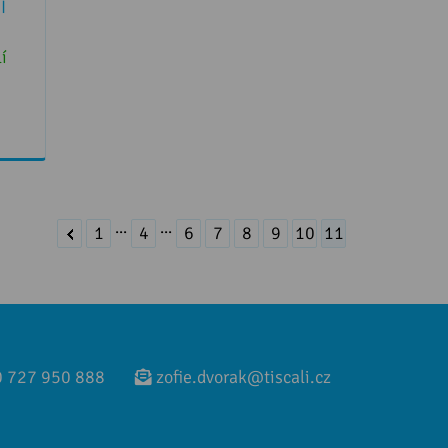
Í
í
...
...
1
4
6
7
8
9
10
11
 727 950 888
zofie.dvorak@tiscali.cz