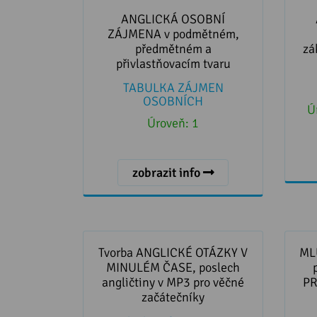
ANGLICKÁ OSOBNÍ ZÁJMENA v
Angl
podmětném, předmětném a
začá
ANGLICKÁ OSOBNÍ
přivlastňovacím tvaru
ZÁJMENA v podmětném,
předmětném a
zá
přivlastňovacím tvaru
TABULKA ZÁJMEN
OSOBNÍCH
Ú
Úroveň:
1
zobrazit info
Tvorba ANGLICKÉ OTÁZKY V
MLUV
MINULÉM ČASE, poslech
věč
Tvorba ANGLICKÉ OTÁZKY V
ML
angličtiny v MP3 pro věčné
MINULÉM ČASE, poslech
začátečníky
angličtiny v MP3 pro věčné
PR
začátečníky