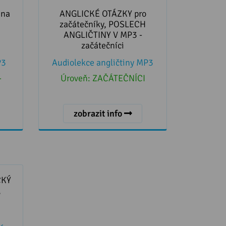
a pro
ANGLICKÉ OTÁZKY pro
začátečníky, POSLECH
ina
ANGLICKÉ OTÁZKY pro
ANGLIČTINY V MP3 - začátečníci
začátečníky, POSLECH
ANGLIČTINY V MP3 -
začátečníci
P3
Audiolekce angličtiny MP3
-
Úroveň:
ZAČÁTEČNÍCI
zobrazit info
CKÝ
slech
CKÝ
,