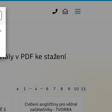
+420
zofie.dvorak@tiscali.cz
727
950
.
888
iály v PDF ke stažení
...
...
1
4
6
7
8
9
10
11
tečníky
Cvičení angličtiny pro věčné
Y
začátečníky - TVORBA
Cvičení angličtiny pro věčné
ANGLICKÝCH OTÁZEK
Ě S
začátečníky - TVORBA