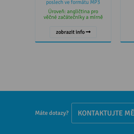
poslech ve formátu MP3
Úroveň:
angličtina pro
věčné začátečníky a mírně
pokročilé
zobrazit info
KONTAKTUJTE M
Máte dotazy?