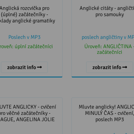
ická rozcvička pro (úplné)
Anglické citáty - angličtin
tečníky - základy anglické
samouky
Anglická rozcvička pro
Anglické citáty - angličt
gramatiky
(úplné) začátečníky -
pro samouky
klady anglické gramatiky
Poslech v MP3
poslech angličtiny v M
roveň:
úplní začátečníci
Úroveň:
ANGLIČTINA 
začátečníci
zobrazit info
zobrazit info
TE ANGLICKY - cvičení pro
Mluvte anglicky! ANGLI
né začátečníky - PRAGUE,
MINULÝ ČAS - cvičení, po
UVTE ANGLICKY - cvičení
Mluvte anglicky! ANGLI
ANGELINA JOLIE
MP3
pro věčné začátečníky -
MINULÝ ČAS - cvičení
AGUE, ANGELINA JOLIE
poslech MP3