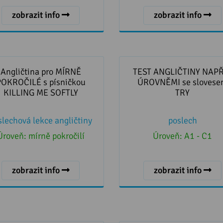
zobrazit info
zobrazit info
Angličtina pro MÍRNĚ
TEST ANGLIČTINY NAPŘ
OČILÉ s písničkou KILLING
ÚROVNĚMI se slovesem 
Angličtina pro MÍRNĚ
TEST ANGLIČTINY NAPŘ
ME SOFTLY
POKROČILÉ s písničkou
ÚROVNĚMI se slovese
KILLING ME SOFTLY
TRY
slechová lekce angličtiny
poslech
Úroveň:
mírně pokročilí
Úroveň:
A1 - C1
zobrazit info
zobrazit info